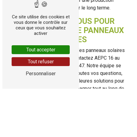
aux intempéries et garantir une production
énergétique optimale sur le long terme.
Ce site utilise des cookies et
CONTACTEZ-NOUS POUR
vous donne le contrôle sur
ceux que vous souhaitez
VOTRE PROJET DE PANNEAUX
activer
SOLAIRES
Tout accepter
Vous souhaitez faire installer des panneaux solaires
à Asnières-sur-Nouère ? Contactez AEPC 16 au
Tout refuser
numéro suivant : 06 31 64 44 47. Notre équipe se
fera un plaisir de répondre à toutes vos questions,
Personnaliser
de vous conseiller sur les meilleures solutions pour
votre projet et de vous accompagner tout au long de
l'installation de vos panneaux solaires. Faites le
choix de l'énergie renouvelable avec AEPC 16 à
Asnières-sur-Nouère!
EN SAVOIR
CONTACTEZ-