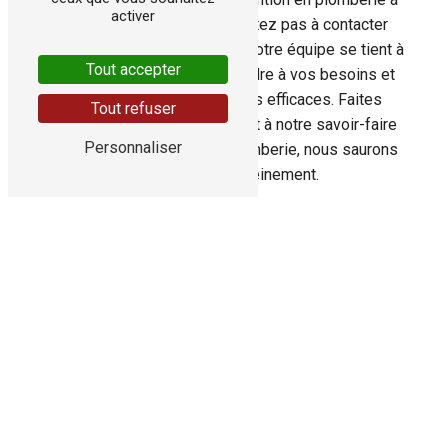
activer
Saint-Palais-sur-Mer, n'hésitez pas à contacter
AEPC 16 au 06 31 64 44 47. Notre équipe se tient à
Tout accepter
votre disposition pour répondre à vos besoins et
vous apporter des solutions efficaces. Faites
Tout refuser
confiance à notre expertise et à notre savoir-faire
Personnaliser
pour tous vos travaux de plomberie, nous saurons
vous satisfaire pleinement.
EN SAVOIR
CONTACTEZ-
PLUS
NOUS