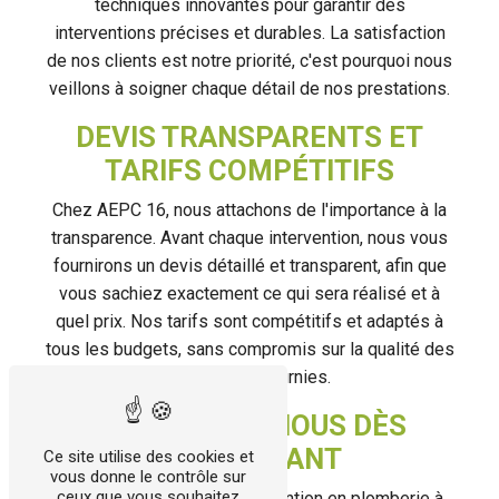
techniques innovantes pour garantir des
interventions précises et durables. La satisfaction
de nos clients est notre priorité, c'est pourquoi nous
veillons à soigner chaque détail de nos prestations.
DEVIS TRANSPARENTS ET
TARIFS COMPÉTITIFS
Chez AEPC 16, nous attachons de l'importance à la
transparence. Avant chaque intervention, nous vous
fournirons un devis détaillé et transparent, afin que
vous sachiez exactement ce qui sera réalisé et à
quel prix. Nos tarifs sont compétitifs et adaptés à
tous les budgets, sans compromis sur la qualité des
prestations fournies.
CONTACTEZ-NOUS DÈS
MAINTENANT
Ce site utilise des cookies et
vous donne le contrôle sur
ceux que vous souhaitez
Pour toute demande d'intervention en plomberie à