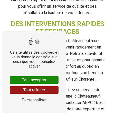
pour vous offrir un service de qualité et des
résultats à la hauteur de vos attentes.
DES INTERVENTIONS RAPIDES
ET EFFICACES
Grâce à notre proximité avec Châteauneuf-sur-
Charente, nous pouvons intervenir rapidement en
Ce site utilise des cookies et
cas de problème de chauffage. Notre réactivité et
vous donne le contrôle sur
notre efficacité sont des atouts majeurs pour garantir
ceux que vous souhaitez
activer
votre satisfaction et votre confort au quotidien.
Faites confiance à AEPC 16 pour tous vos besoins
en chauffage à Châteauneuf-sur-Charente.
Tout accepter
En conclusion, si vous recherchez un service de
Tout refuser
chauffage fiable et professionnel à Châteauneuf-
Personnaliser
sur-Charente, n'hésitez pas à contacter AEPC 16 au
06 31 64 44 47 pour bénéficier de notre expertise et