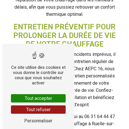
délais, afin que vous puissiez retrouver un confort
thermique optimal.
ENTRETIEN PRÉVENTIF POUR
PROLONGER LA DURÉE DE VIE
DE VOTRE CHAUFFAGE
Pour éviter les pannes et les incidents imprévus, il
est essentiel d'effectuer un entretien régulier de
Ce site utilise des cookies et
votre système de chauffage. Chez AEPC 16, nous
vous donne le contrôle sur
proposons des contrats d'entretien personnalisés
ceux que vous souhaitez
activer
pour assurer le bon fonctionnement de votre
chauffage et prolonger sa durée de vie. Confiez-
nous l'entretien de votre installation et bénéficiez
Tout accepter
d'une tranquillité d'esprit.
Tout refuser
Contactez-nous dès aujourd'hui au 06 31 64 44 47
Personnaliser
pour tous vos besoins en chauffage à Ruelle-sur-