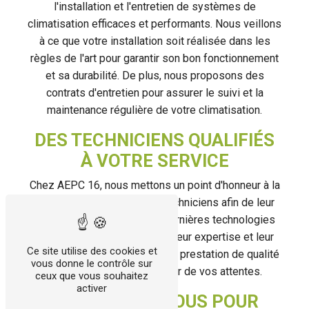
l'installation et l'entretien de systèmes de
climatisation efficaces et performants. Nous veillons
à ce que votre installation soit réalisée dans les
règles de l'art pour garantir son bon fonctionnement
et sa durabilité. De plus, nous proposons des
contrats d'entretien pour assurer le suivi et la
maintenance régulière de votre climatisation.
DES TECHNICIENS QUALIFIÉS
À VOTRE SERVICE
Chez AEPC 16, nous mettons un point d'honneur à la
formation continue de nos techniciens afin de leur
permettre de maîtriser les dernières technologies
en matière de climatisation. Leur expertise et leur
Ce site utilise des cookies et
savoir-faire vous assurent une prestation de qualité
vous donne le contrôle sur
et des résultats à la hauteur de vos attentes.
ceux que vous souhaitez
activer
CONTACTEZ-NOUS POUR