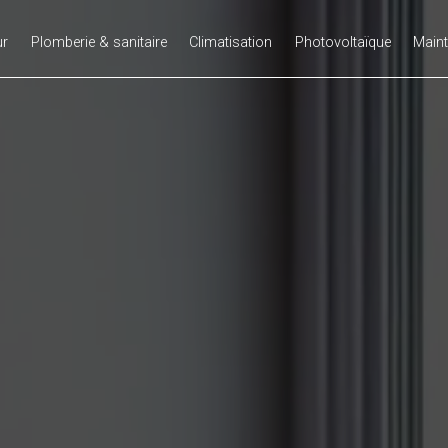
ur
Plomberie & sanitaire
Climatisation
Photovoltaïque
Main